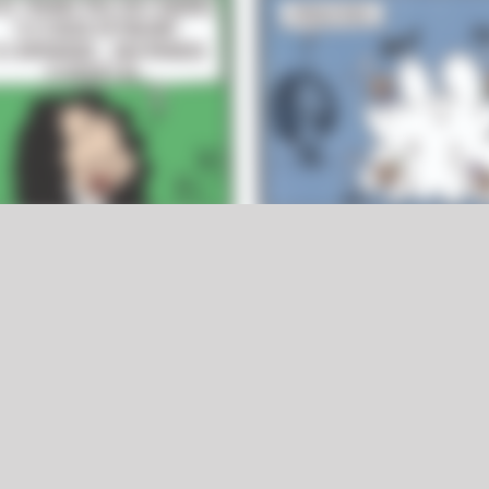
Da leghje in Orizonte #15
A pena d'Osty