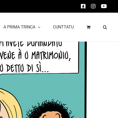
Facebook
Instagram
YouT
A PRIMA TRINCA
CUNTTATU