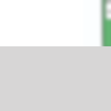
By
Orizonte
Categories: