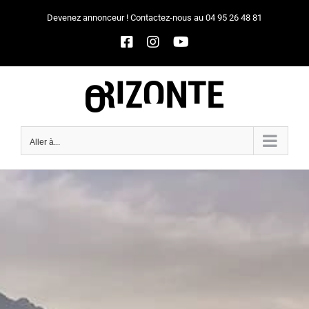
Passer
Devenez annonceur ! Contactez-nous au 04 95 26 48 81
au
Facebook
Instagram
YouTube
contenu
Aller à...