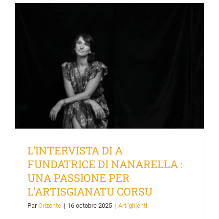
L’INTERVISTA DI A FUNDATRICE
DI NANARELLA : UNA PASSIONE
PER L’ARTISGIANATU CORSU
L’INTERVISTA DI A
FUNDATRICE DI NANARELLA :
UNA PASSIONE PER
L’ARTISGIANATU CORSU
Par
Orizonte
|
16 octobre 2025
|
Arti'ghjenti