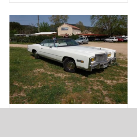
L’America Garage
L’America Garage
Par
Jean-Noël Vignaroli
|
22 novembre 2021
|
Arti'ghjenti