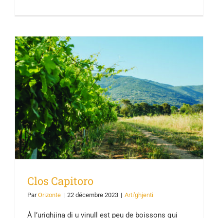
Clos Capitoro
Clos Capitoro
Par
Orizonte
|
22 décembre 2023
|
Arti'ghjenti
À l’urighjina di u vinuIl est peu de boissons qui