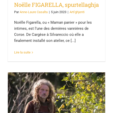
Noëlle FIGARELLA, spurtellaghja
Par
Anne-Laure Casalta
|
5 juin 2023
|
Arti'ghjenti
Noëlle Figarella, ou « Maman panier » pour les
intimes, est l’une des dernières vannières de
Corse. De Cargèse à Silvareccio où elle a
finalement installé son atelier, ce [...]
Lire la suite
Ghjuvan Iviu TORRE, artisgianu
creazione coghju