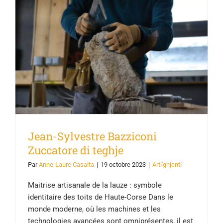
Jean-Sylvestre Bazziconi
Zuccatore di teghje
Jean-Sylvestre Bazziconi
Zuccatore di teghje
Par
Anne-Laure Casalta
|
19 octobre 2023
|
Arti'ghjenti
Maitrise artisanale de la lauze : symbole
identitaire des toits de Haute-Corse Dans le
monde moderne, où les machines et les
technologies avancées sont omniprésentes, il est