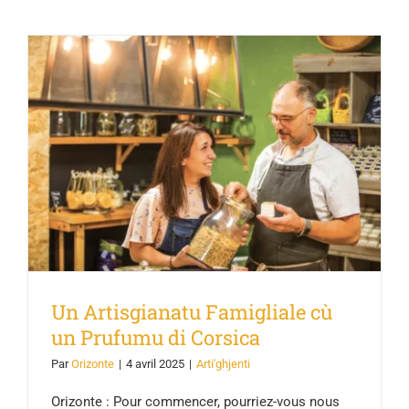
Un Artisgianatu Famigliale cù un
Prufumu di Corsica
Un Artisgianatu Famigliale cù
un Prufumu di Corsica
Par
Orizonte
|
4 avril 2025
|
Arti'ghjenti
Orizonte : Pour commencer, pourriez-vous nous