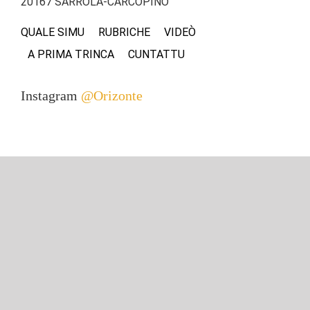
20167 SARROLA-CARCOPINO
QUALE SIMU
RUBRICHE
VIDEÒ
A PRIMA TRINCA
CUNTATTU
Instagram
@Orizonte
Scrivetevi à a nostra newsletter
Scrive