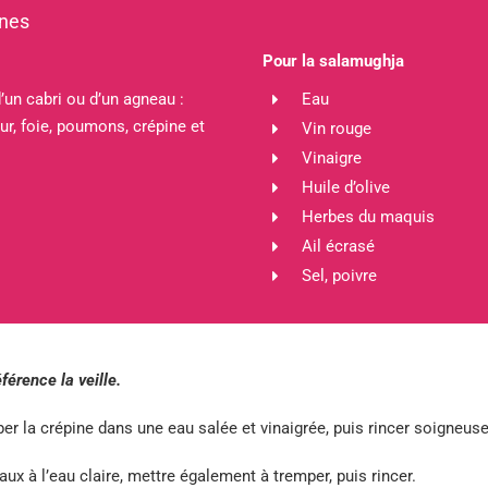
nnes
Pour la salamughja
’un cabri ou d’un agneau :
Eau
r, foie, poumons, crépine et
Vin rouge
Vinaigre
Huile d’olive
Herbes du maquis
Ail écrasé
Sel, poivre
férence la veille.
er la crépine dans une eau salée et vinaigrée, puis rincer soigneu
ux à l’eau claire, mettre également à tremper, puis rincer.