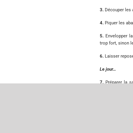
3.
Découper les a
4.
Piquer les aba
5.
Envelopper la 
trop fort, sinon 
6.
Laisser repose
Le jour…
7.
Préparer la
s
respecter l’équil
8.
Placer la
rivia
tournant. Arrose
rivia est prête !