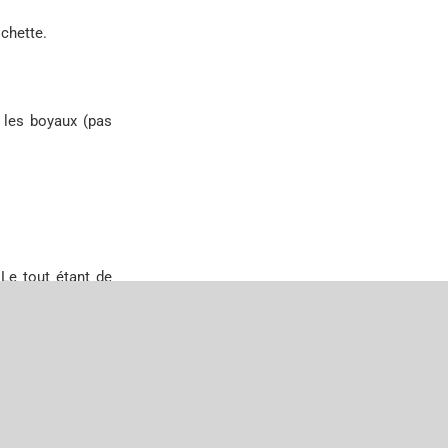
chette.
c les boyaux (pas
 Le tout étant de
 trois heures) en
x croustillent, la