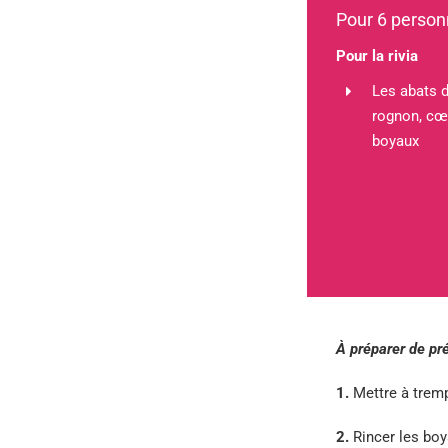
Pour 6 perso
Pour la rivia
Les abats d
rognon, cœu
boyaux
À préparer de pré
1.
Mettre à tremp
2.
Rincer les boya