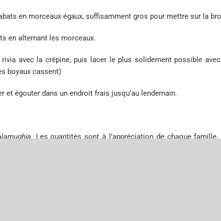
bats en morceaux égaux, suffisamment gros pour mettre sur la bro
ts en alternant les morceaux.
rivia avec la crépine, puis lacer le plus solidement possible ave
les boyaux cassent)
r et égouter dans un endroit frais jusqu’au lendemain.
alamughja
. Les quantités sont à l’appréciation de chaque famille.
ibre des goûts.
devant le feu, pas trop proche, pour qu’elle cuise lentement (deux à
r régulièrement avec la
salamughja
. Lorsque la crépine et les boyau
Publicatu in Orizonte #6