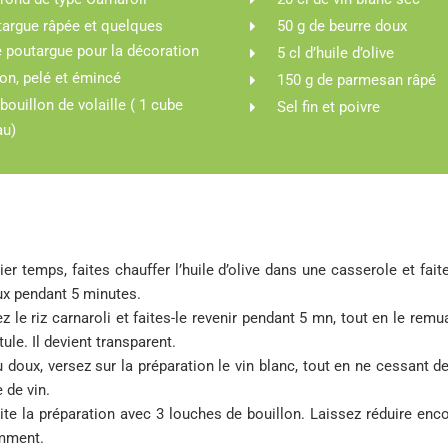
targue râpée et quelques
50 g de beurre doux
e poutargue pour la décoration
5 cl d’huile d’olive
on, pelé et émincé
150 g de parmesan râpé
 bouillon de volaille ( 1 cube
Sel fin et poivre
au)
r temps, faites chauffer l’huile d’olive dans une casserole et faite
ux pendant 5 minutes.
z le riz
carnaroli
et faites-le revenir pendant 5 mn, tout en le re
tule. Il devient transparent.
 doux, versez sur la préparation le vin blanc, tout en ne cessant d
 de vin.
te la préparation avec 3 louches de bouillon. Laissez réduire enco
mment.