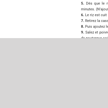
5.
Dès que le ri
minutes. (N’ajout
6.
Le riz est cui
7.
Retirez la cas
8.
Puis ajoutez l
9.
Salez et poivr
de poutargue so
10
. Disposez les
By
La petite cuisine de M