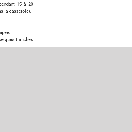
i pendant 15 à
20
ns la casserole).
râpée.
quelques tranches