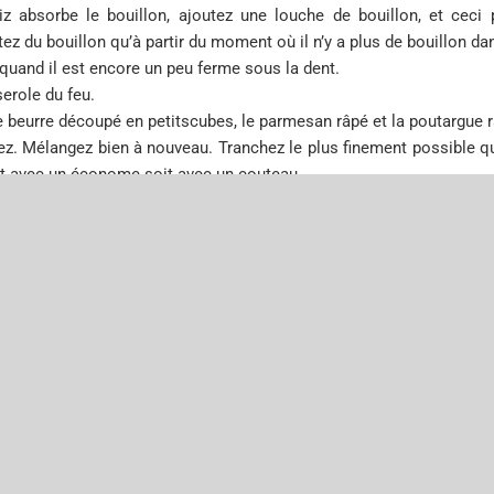
z absorbe le bouillon, ajoutez une louche de bouillon, et cec
ez du bouillon qu’à partir du moment où il n’y a plus de bouillon da
t quand il est encore un peu
ferme sous la dent.
serole du feu.
e beurre découpé en petits
cubes, le parmesan râpé et la poutargue 
ez. Mélangez bien à nouveau. Tranchez le plus finement possible 
it avec un économe soit avec un couteau.
 tranches sur le plat ou les
assiettes.
Servez bien chaud !
Publicatu in Orizonte #3
arie
Categories:
A sosula