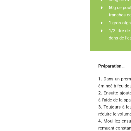
50g de pou
tranches d
1 gros oign
1/2 litre de
dans de l’e
Préparation…
1.
Dans un premie
émincé à feu do
2.
Ensuite ajoute
à l’aide de la spa
3.
Toujours à feu
réduire le volume
4.
Mouillez ensui
remuant consta