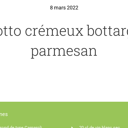
8 mars 2022
otto crémeux bottar
parmesan
nnes
 rond de type Carnaroli
20 cl de vin blanc sec