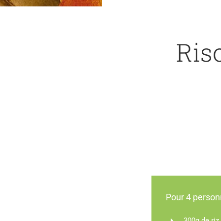
Ris
Pour 4 perso
300g de riz