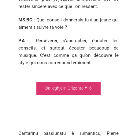
rester
sincère avec ce que l’on ressent.
MS.BC
:
Quel conseil donnerais-tu à un jeune qui
aimerait suivre
ta voie ?
P.A
:
Persévérer, s’accrocher, écouter les
conseils, et surtout
écouter beaucoup de
musique. C’est comme ça qu’on découvre
le
style qui nous correspond vraiment.
Da leghje in Orizonte #16
Cantarinu passiunatu è rumanticu, Pierre