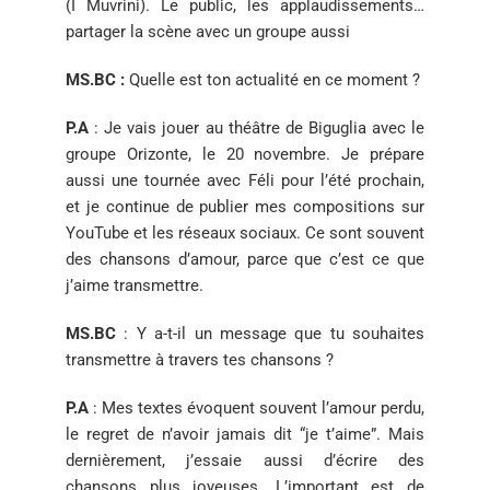
(I Muvrini). Le public,
les applaudissements…
partager la scène avec un groupe aussi
MS.BC :
Quelle est ton actualité en ce moment ?
P.A
:
Je vais jouer au théâtre de Biguglia avec le
groupe Orizonte,
le 20 novembre. Je prépare
aussi une tournée avec Féli pour
l’été prochain,
et je continue de publier mes compositions sur
YouTube et les réseaux sociaux. Ce sont souvent
des chansons
d’amour, parce que c’est ce que
j’aime transmettre.
MS.BC
:
Y a-t-il un message que tu souhaites
transmettre à
travers tes chansons ?
P.A
:
Mes textes évoquent souvent l’amour perdu,
le regret de
n’avoir jamais dit “je t’aime”. Mais
dernièrement, j’essaie aussi
d’écrire des
chansons plus joyeuses. L’important est de