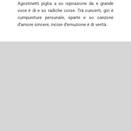
Agostinetti piglia a so ispirazione da e grande
voce è di e so radiche corse. Trà cuncerti, giri
è
cumpuniture persunale, sparte e so canzone
d’amore sincere, incise d’emuzione è di verità.
By
Orizonte
Categories:
Art'in chjocca