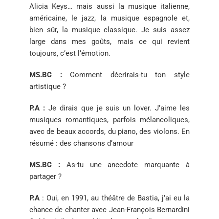
Alicia Keys…
mais aussi la musique italienne,
américaine, le jazz, la musique
espagnole et,
bien sûr, la musique classique. Je suis assez
large
dans mes goûts, mais ce qui revient
toujours, c’est l’émotion.
MS.BC
:
Comment décrirais-tu ton style
artistique ?
P.A :
Je dirais que je suis un lover. J’aime les
musiques
romantiques, parfois mélancoliques,
avec de beaux accords, du
piano, des violons. En
résumé : des chansons d’amour
MS.BC :
As-tu une anecdote marquante à
partager ?
P.A
:
Oui, en 1991, au théâtre de Bastia, j’ai eu la
chance de
chanter avec Jean-François Bernardini