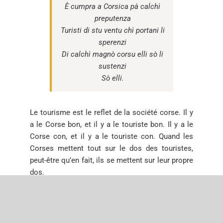
È cumpra a Corsica pà calchì
preputenza
Turisti di stu ventu chì portani li
sperenzi
Di calchì magnò corsu elli sò li
sustenzi
Sò elli.
Le tourisme est le reflet de la société corse. Il y
a le Corse bon, et il y a le touriste bon. Il y a le
Corse con, et il y a le touriste con. Quand les
Corses mettent tout sur le dos des touristes,
peut-être qu’en fait, ils se mettent sur leur propre
dos.
Que le touriste ne puisse comprendre la manière
d’être du lieu visité est normal. Quand vous allez
en Asie, vous pouvez comprendre tout ce qu’il