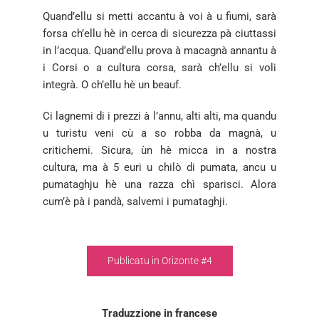
Quand’ellu si metti accantu à voi à u fiumi, sarà
forsa ch’ellu hè in cerca di sicurezza pà ciuttassi
in l’acqua. Quand’ellu prova à macagnà annantu à
i Corsi o a cultura corsa, sarà ch’ellu si voli
integrà. O ch’ellu hè un beauf.
Ci lagnemi di i prezzi à l’annu, alti alti, ma quandu
u turistu veni cù a so robba da magnà, u
critichemi. Sicura, ùn hè micca in a nostra
cultura, ma à 5 euri u chilò di pumata, ancu u
pumataghju hè una razza chì sparisci. Alora
cum’è pà i pandà, salvemi i pumataghji.
Publicatu in Orizonte #4
Traduzzione in francese