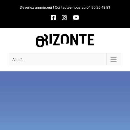
Passer
Devenez annonceur ! Contactez-nous au 04 95 26 48 81
au
Facebook
Instagram
YouTube
contenu
Aller à...