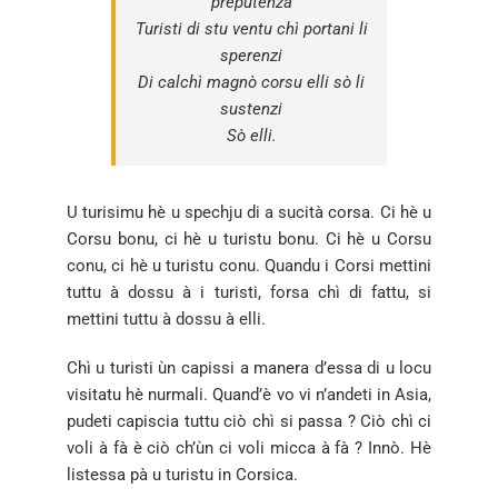
preputenza
Turisti di stu ventu chì portani li
sperenzi
Di calchì magnò corsu elli sò li
sustenzi
Sò elli.
U turisimu hè u spechju di a sucità corsa. Ci hè u
Corsu bonu, ci hè u turistu bonu. Ci hè u Corsu
conu, ci hè u turistu conu. Quandu i Corsi mettini
tuttu à dossu à i turisti, forsa chì di fattu, si
mettini tuttu à dossu à elli.
Chì u turisti ùn capissi a manera d’essa di u locu
visitatu hè nurmali. Quand’è vo vi n’andeti in Asia,
pudeti capiscia tuttu ciò chì si passa ? Ciò chì ci
voli à fà è ciò ch’ùn ci voli micca à fà ? Innò. Hè
listessa pà u turistu in Corsica.