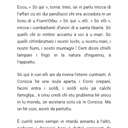
Eccu, «
Sò quì
», torna. Innò, ùn vi parlu micca di
l’affari cù sti dui parullucci chì era accaduta in un
liceu di u Fiurm’Orbu. « Sò quì », elli. « Sò elli »,
micca i cumbattanti d’unori di a santa libartà. Sò
quelli chì si mittini accantu à voi à u mari. Sò
quelli ch’imbruttani i nostri lochi, u nostru mari, i
nostri fiumi, i nostri muntagni ! Certi dicini ch’elli
lampani i frigò in la natura d’inguernu, à
l’appiattu.
Sò quì è cun elli ani da rivena l’eterni cuntrasti. A
Corsica hè una isula aparta, i Corsi crepani,
facini entra i soldi, i soldi solu pà calchì
famighja… è omu credi chì stu prublema hè unicu
in lu mondu, ùn asistaria solu cà in Corsica. Ma
ùn hè cusì, asisti da partuttu.
È cum’è semi sempri in ritardu annantu à l’altri,