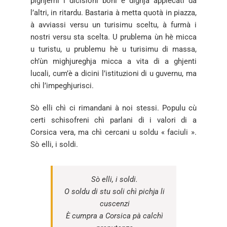
pighjemi i dicisioni boni è dighjà appiecati da
l’altri, in ritardu. Bastaria à metta quotà in piazza,
à avviassi versu un turisimu sceltu, à furmà i
nostri versu sta scelta. U prublema ùn hè micca
u turistu, u prublemu hè u turisimu di massa,
ch’ùn mighjureghja micca a vita di a ghjenti
lucali, cum’è a dicini l’istituzioni di u guvernu, ma
chì l’impeghjurisci.
Sò elli chì ci rimandani à noi stessi. Populu cù
certi schisofreni chì parlani di i valori di a
Corsica vera, ma chì cercani u soldu « faciuli ».
Sò elli, i soldi.
Sò elli, i soldi.
O soldu di stu soli chì pichja li
cuscenzi
È cumpra a Corsica pà calchì