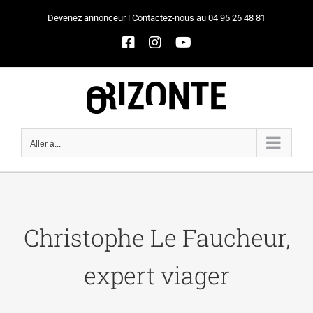
Passer
Devenez annonceur ! Contactez-nous au 04 95 26 48 81
au
Facebook
Instagram
YouTube
contenu
Aller à...
Christophe Le Faucheur,
expert viager