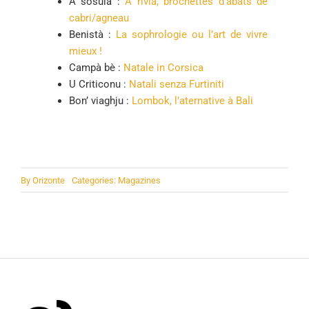
A sosula :
A rivia, brochettes d’abats de
cabri/agneau
Benistà :
La sophrologie ou l’art de vivre
mieux !
Campà bè :
Natale in Corsica
U Criticonu :
Natali senza Furtiniti
Bon’ viaghju :
Lombok, l’aternative à Bali
By
Orizonte
Categories:
Magazines