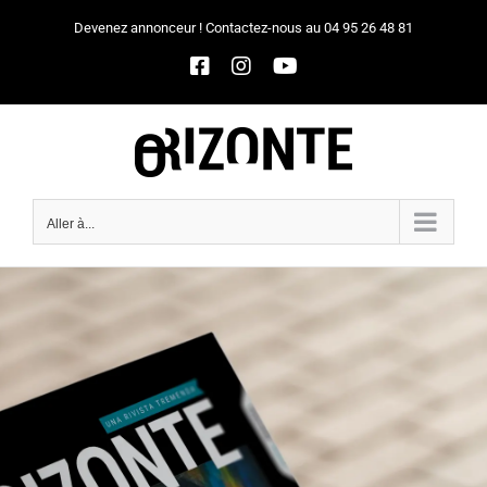
Passer
Devenez annonceur ! Contactez-nous au 04 95 26 48 81
au
Facebook
Instagram
YouTube
contenu
Aller à...