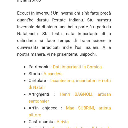
Invernu 2022
Eccuci in invernu ! Un invernu chì s’hè fattu precà
quant’hè duratu l’estate indianu. Stu numeru
invernale dà di sicuru una bella parte à u periudu
Natalecciu. Sta festa, data impurtante di u
calindariu, si face tempu di trasmissione è
cunvivialità arradicati ind’è l’usi isulani. À a
nostra manera, vi ne prisentemu unipochi.
Patrimoniu :
Dati impurtanti in Corsica
Storia :
A bandera
Cartulare :
Incantesimu, incantatori è notti
di Natali
Arti’ghjenti :
Henri BAGNOLI, artisan
santonnier
Art’in chjocca :
Maa SUBRINI, artista
pittore
Gastronumia :
A rivia